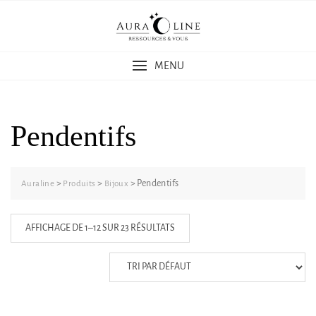
Skip
to
content
MENU
Pendentifs
>
>
>
Pendentifs
Auraline
Produits
Bijoux
AFFICHAGE DE 1–12 SUR 23 RÉSULTATS