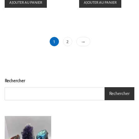
e
e
AJOUTER AU PANIER
AJOUTER AU PANIER
0
0
s
s
u
u
r
r
5
5
→
1
2
Rechercher
Rechercher