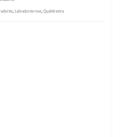
,
,
radorite
Labradorite rose
Qualité extra