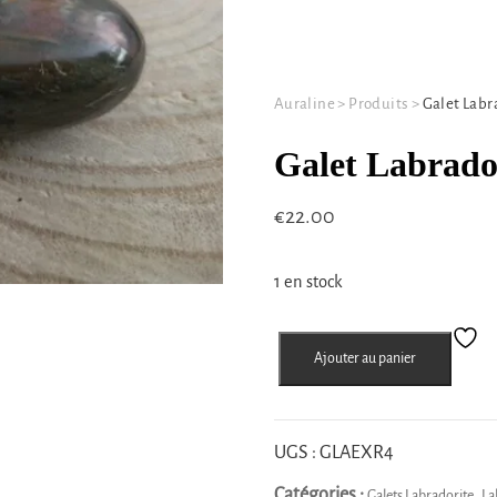
Auraline
>
Produits
>
Galet Labr
Galet Labrador
€
22.00
1 en stock
quantité
Ajouter au panier
de
Galet
Labradorite
rose
UGS :
GLAEXR4
et
Catégories :
,
Galets Labradorite
La