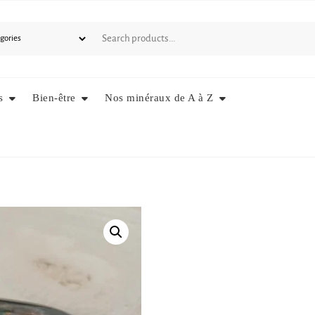
s
Bien-être
Nos minéraux de A à Z