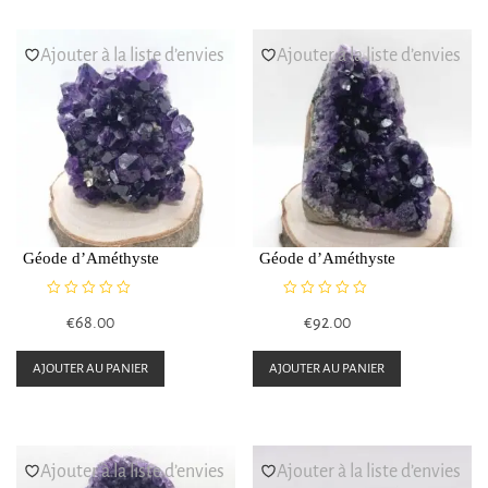
Ajouter à la liste d’envies
Ajouter à la liste d’envies
Géode d’Améthyste
Géode d’Améthyste
N
N
€
68.00
€
92.00
o
o
t
t
e
e
AJOUTER AU PANIER
AJOUTER AU PANIER
0
0
s
s
u
u
r
r
5
5
Ajouter à la liste d’envies
Ajouter à la liste d’envies