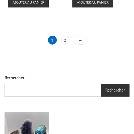
e
e
AJOUTER AU PANIER
AJOUTER AU PANIER
0
0
s
s
u
u
r
r
5
5
→
1
2
Rechercher
Rechercher