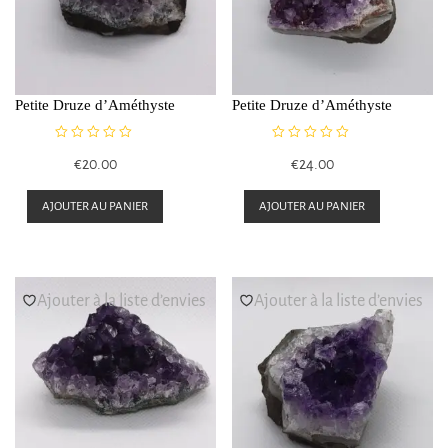
Petite Druze d’Améthyste
Petite Druze d’Améthyste
N
N
€
20.00
€
24.00
o
o
t
t
e
e
AJOUTER AU PANIER
AJOUTER AU PANIER
0
0
s
s
u
u
r
r
5
5
Ajouter à la liste d’envies
Ajouter à la liste d’envies