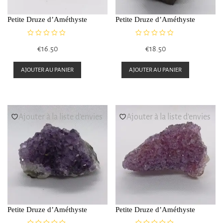
Petite Druze d’Améthyste
Petite Druze d’Améthyste
N
N
€
16.50
€
18.50
o
o
t
t
e
e
AJOUTER AU PANIER
AJOUTER AU PANIER
0
0
s
s
u
u
r
r
5
5
Ajouter à la liste d’envies
Ajouter à la liste d’envies
Petite Druze d’Améthyste
Petite Druze d’Améthyste