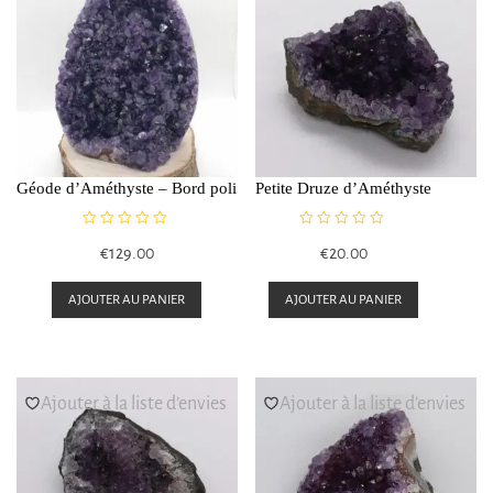
Géode d’Améthyste – Bord poli
Petite Druze d’Améthyste
N
N
€
129.00
€
20.00
o
o
t
t
e
e
AJOUTER AU PANIER
AJOUTER AU PANIER
0
0
s
s
u
u
r
r
5
5
Ajouter à la liste d’envies
Ajouter à la liste d’envies