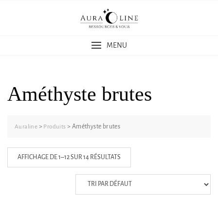
Skip
to
content
MENU
Améthyste brutes
>
>
Améthyste brutes
Auraline
Produits
AFFICHAGE DE 1–12 SUR 14 RÉSULTATS