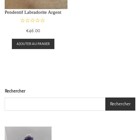
Pendentif Labradorite Argent
N
€
46.00
o
t
e
AJOUTER AU PANIER
0
s
u
r
5
Rechercher
Rechercher