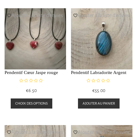
Ajouter à la liste d’envies
Ajouter à la liste d’envies
Pendentif Cœur Jaspe rouge
Pendentif Labradorite Argent
N
N
€
6.50
€
55.00
o
o
t
t
Ce
e
e
CHOIX DES OPTIONS
AJOUTER AU PANIER
0
0
produit
s
s
a
u
u
r
r
plusieurs
5
5
Ajouter à la liste d’envies
Ajouter à la liste d’envies
variations.