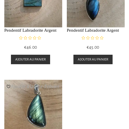
Pendentif Labradorite Argent
Pendentif Labradorite Argent
N
N
€
46.00
€
45.00
o
o
t
t
e
e
AJOUTER AU PANIER
AJOUTER AU PANIER
0
0
s
s
u
u
r
r
5
5
Ajouter à la liste d’envies