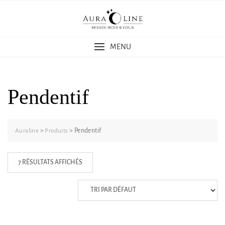
Skip
to
content
MENU
Pendentif
>
>
Pendentif
Auraline
Produits
7 RÉSULTATS AFFICHÉS