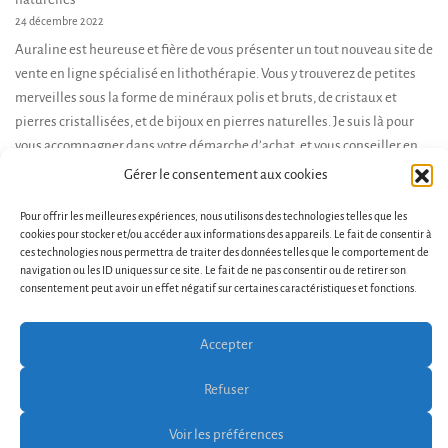
24 décembre 2022
Auraline est heureuse et fière de vous présenter un tout nouveau site de
vente en ligne spécialisé en lithothérapie. Vous y trouverez de petites
merveilles sous la forme de minéraux polis et bruts, de cristaux et
pierres cristallisées, et de bijoux en pierres naturelles. Je suis là pour
vous accompagner dans votre démarche d’achat, et vous conseiller en
fonction de […]
Gérer le consentement aux cookies
Pour offrir les meilleures expériences, nous utilisons des technologies telles que les
cookies pour stocker et/ou accéder aux informations des appareils. Le fait de consentir à
ces technologies nous permettra de traiter des données telles que le comportement de
navigation ou les ID uniques sur ce site. Le fait de ne pas consentir ou de retirer son
consentement peut avoir un effet négatif sur certaines caractéristiques et fonctions.
Accepter
Conditions générales de vente et d’utilisation
Contact
Politique de cookies (UE)
Refuser
Copyright © 2026 Bosa Ecommerce. Powered by
Bosa
Themes
Voir les préférences