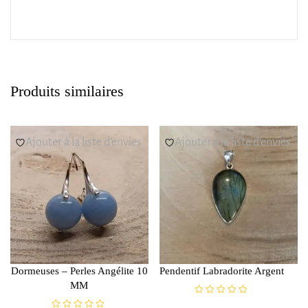
Produits similaires
Ajouter à la liste d’envies
Ajouter à la liste d’envies
Dormeuses – Perles Angélite 10
Pendentif Labradorite Argent
MM
N