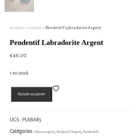
>
>
Pendentif Labradorite Argent
Auraline
Produits
Pendentif Labradorite Argent
€
46.00
1 en stock
quantité
Ajouter au panier
de
Pendentif
Labradorite
Argent
UGS :
PLABAR5
Catégories :
,
,
Bijoux argent
Pendentif Argent
Pendentifs