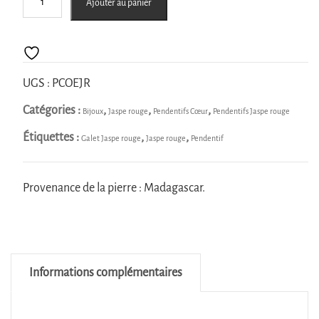
Ajouter au panier
de
Pendentif
Cœur
Jaspe
rouge
UGS :
PCOEJR
Catégories :
,
,
,
Bijoux
Jaspe rouge
Pendentifs Cœur
Pendentifs Jaspe rouge
Étiquettes :
,
,
Galet Jaspe rouge
Jaspe rouge
Pendentif
Provenance de la pierre : Madagascar.
Informations complémentaires