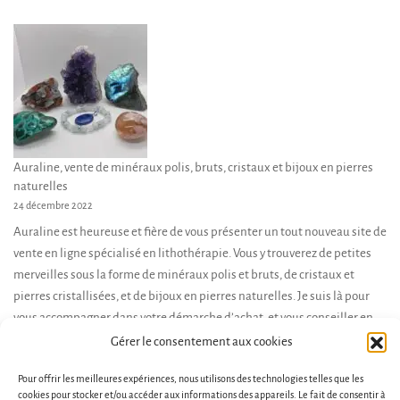
sur
la
page
du
produit
Auraline, vente de minéraux polis, bruts, cristaux et bijoux en pierres
naturelles
24 décembre 2022
Auraline est heureuse et fière de vous présenter un tout nouveau site de
vente en ligne spécialisé en lithothérapie. Vous y trouverez de petites
merveilles sous la forme de minéraux polis et bruts, de cristaux et
pierres cristallisées, et de bijoux en pierres naturelles. Je suis là pour
vous accompagner dans votre démarche d’achat, et vous conseiller en
fonction de […]
Gérer le consentement aux cookies
Pour offrir les meilleures expériences, nous utilisons des technologies telles que les
cookies pour stocker et/ou accéder aux informations des appareils. Le fait de consentir à