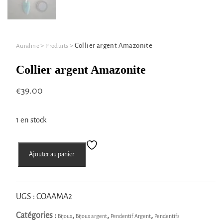
>
>
Collier argent Amazonite
Auraline
Produits
Collier argent Amazonite
€
39.00
1 en stock
quantité
Ajouter au panier
de
Collier
argent
Amazonite
UGS :
COAAMA2
Catégories :
,
,
,
Bijoux
Bijoux argent
Pendentif Argent
Pendentifs