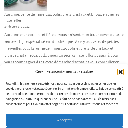
produit
Auraline, vente de minéraux polis, bruts, cristaux et bijoux en pierres
naturelles
24 décembre 2022
Auraline est heureuse et fière de vous présenter un tout nouveau site de
vente en ligne spécialisé en lithothérapie. Vous y trouverez de petites
merveilles sous la forme de minéraux polis et bruts, de cristaux et
pierres cristallisées, et de bijoux en pierres naturelles. Je suis là pour
vous accompagner dans votre démarche d’achat, et vous conseiller en
fonction de […]
Gérer le consentement aux cookies
Pour offrir les meilleures expériences, nous utilisons des technologies telles que les
cookies pour stocker et/ou accéder aux informations des appareils. Le fait de consentir à
ces technologies nous permettra de traiter des données telles que le comportement de
navigation ou les ID uniques sur ce site. Le fait de ne pas consentir ou de retirer son
consentement peut avoir un effet négatif sur certaines caractéristiques et fonctions.
Accepter
Conditions générales de vente et d’utilisation