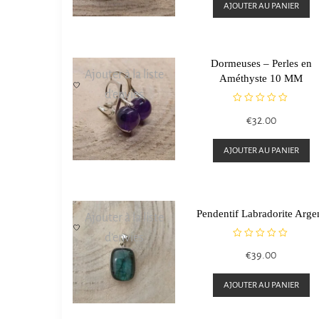
e
AJOUTER AU PANIER
0
s
u
r
5
Dormeuses – Perles en
Ajouter à la liste
Améthyste 10 MM
d’envies
N
€
32.00
o
t
e
AJOUTER AU PANIER
0
s
u
r
5
Pendentif Labradorite Arge
Ajouter à la liste
d’envies
N
€
39.00
o
t
e
AJOUTER AU PANIER
0
s
u