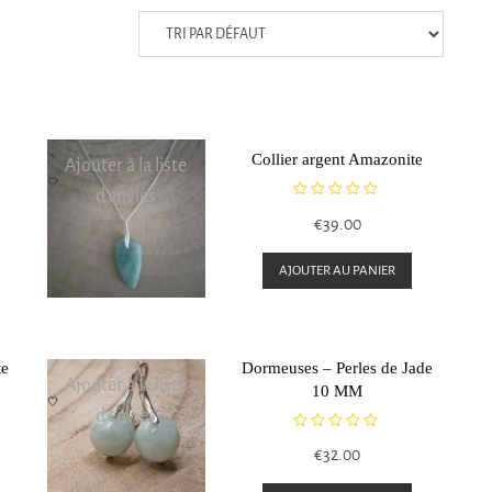
Collier argent Amazonite
Ajouter à la liste
d’envies
N
€
39.00
o
t
e
AJOUTER AU PANIER
0
s
u
r
5
te
Dormeuses – Perles de Jade
Ajouter à la liste
10 MM
d’envies
N
€
32.00
o
t