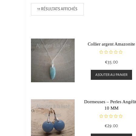
11 RÉSULTATS AFFICHÉS
Collier argent Amazonite
Ajouter à la liste
d’envies
N
€
35.00
o
t
e
AJOUTER AU PANIER
0
s
u
r
5
Dormeuses – Perles Angéli
Ajouter à la liste
10 MM
d’envies
N
€
29.00
o
t