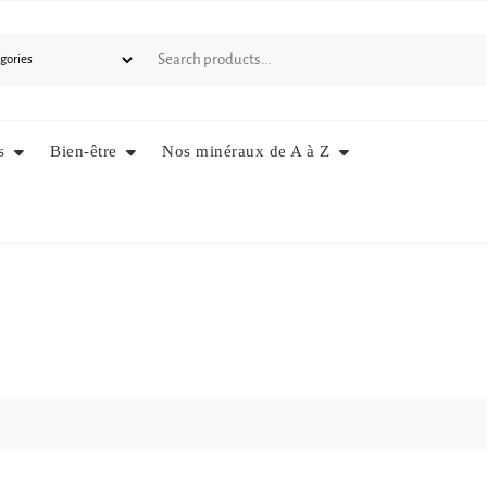
s
Bien-être
Nos minéraux de A à Z