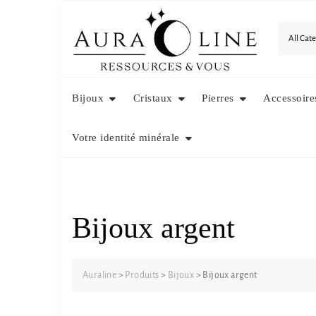
Skip
to
content
Bijoux
Cristaux
Pierres
Accessoire
Votre identité minérale
Bijoux argent
Auraline
>
Produits
>
Bijoux
>
Bijoux argent