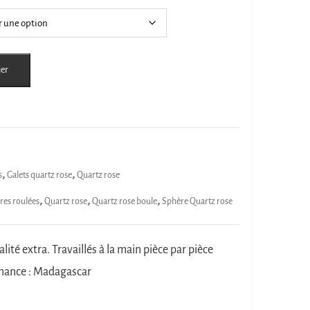
ier
,
,
s
Galets quartz rose
Quartz rose
,
,
,
res roulées
Quartz rose
Quartz rose boule
Sphère Quartz rose
lité extra. Travaillés à la main pièce par pièce
enance : Madagascar