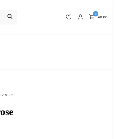
0
€0.00
tz rose
ose