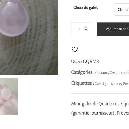
Choix du galet
quantité
Ajouter au pan
de
Galet
Quartz
rose
UGS :
GQRM8
Catégories :
,
Cristaux
Cristaux poli
Étiquettes :
,
Galet Quartz rose
Pier
Mini-galet de Quartz rose, qua
(garantie fournisseur). Prov