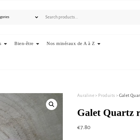
s
Bien-être
Nos minéraux de A à Z
Auraline
>
Produits
>
Galet Quar
Galet Quartz r
€
7.80