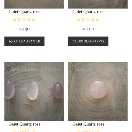
sur
sur
Galet Quartz rose
Galet Quartz rose
la
la
page
page
N
N
€
3.30
€
6.00
du
du
o
o
t
t
Ce
produit
produit
e
e
AJOUTER AU PANIER
CHOIX DES OPTIONS
0
0
produit
s
s
a
u
u
r
r
plusieurs
5
5
Ajouter à la liste d’envies
Ajouter à la liste d’envies
variations.
Les
options
peuvent
être
choisies
sur
Galet Quartz rose
Galet Quartz rose
la