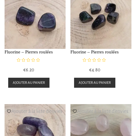
Fluorine – Pierres roulées
Fluorine – Pierres roulées
N
N
€
6.20
€
4.80
o
o
t
t
e
e
AJOUTER AU PANIER
AJOUTER AU PANIER
0
0
s
s
u
u
r
r
5
5
Ajouter à la liste d’envies
Ajouter à la liste d’envies