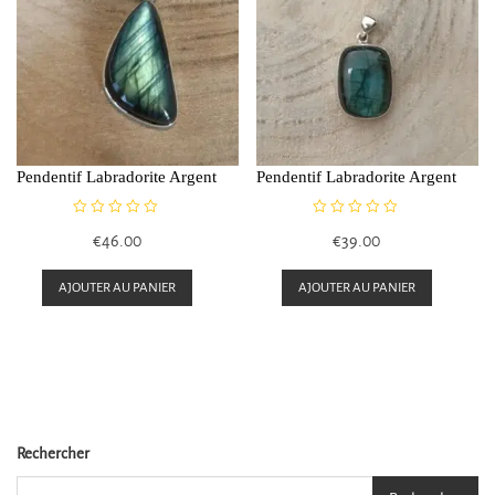
Les
options
peuvent
être
choisies
sur
Pendentif Labradorite Argent
Pendentif Labradorite Argent
la
page
N
N
€
46.00
€
39.00
du
o
o
t
t
produit
e
e
AJOUTER AU PANIER
AJOUTER AU PANIER
0
0
s
s
u
u
r
r
5
5
Rechercher